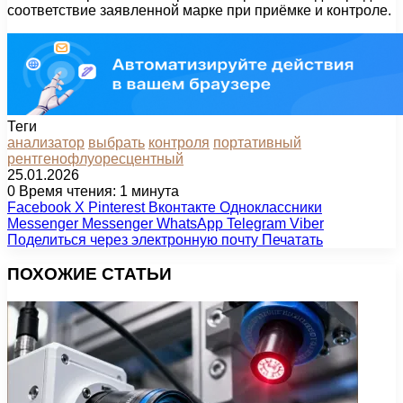
соответствие заявленной марке при приёмке и контроле.
Теги
анализатор
выбрать
контроля
портативный
рентгенофлуоресцентный
25.01.2026
0
Время чтения: 1 минута
Facebook
X
Pinterest
Вконтакте
Одноклассники
Messenger
Messenger
WhatsApp
Telegram
Viber
Поделиться через электронную почту
Печатать
ПОХОЖИЕ СТАТЬИ