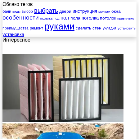
Облако тегов
выбрать
инструкция
бани
двери
окна
виды
выбор
монтаж
особенности
пол
пола
потолка
потолок
отделка
под
правильно
руками
стен
ремонт
сделать
преимущества
укладка
установить
установка
Интересное