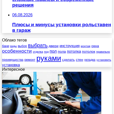
решения
06.08.2026
Плюсы и минусы установки рольставен
в гараж
Облако тегов
выбрать
инструкция
бани
двери
окна
виды
выбор
монтаж
особенности
пол
пола
потолка
потолок
отделка
под
правильно
руками
стен
ремонт
сделать
преимущества
укладка
установить
установка
Интересное