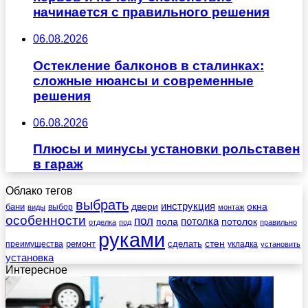
начинается с правильного решения
06.08.2026
Остекление балконов в сталинках:
сложные нюансы и современные
решения
06.08.2026
Плюсы и минусы установки рольставен
в гараж
Облако тегов
выбрать
инструкция
бани
двери
окна
виды
выбор
монтаж
особенности
пол
пола
потолка
потолок
отделка
под
правильно
руками
стен
ремонт
сделать
преимущества
укладка
установить
установка
Интересное