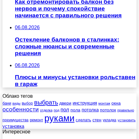
Как отремонтировать балкон без
нервов и почему спокойствие
начинается с правильного решения
06.08.2026
Остекление балконов в сталинках:
сложные нюансы и современные
решения
06.08.2026
Плюсы и минусы установки рольставен
в гараж
Облако тегов
выбрать
инструкция
бани
двери
окна
виды
выбор
монтаж
особенности
пол
пола
потолка
потолок
отделка
под
правильно
руками
стен
ремонт
сделать
преимущества
укладка
установить
установка
Интересное