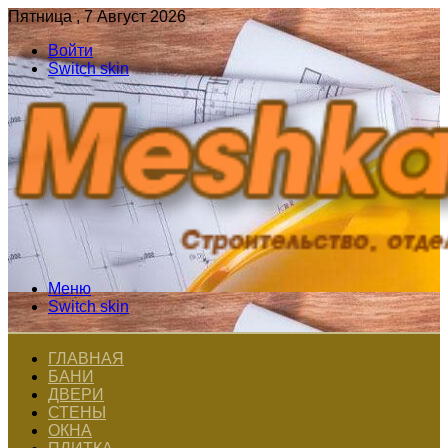
Пятница , 7 Август 2026
Войти
Switch skin
Меню
Switch skin
ГЛАВНАЯ
БАНИ
ДВЕРИ
СТЕНЫ
ОКНА