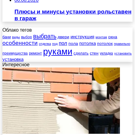
06.08.2026
Плюсы и минусы установки рольставен
в гараж
Облако тегов
выбрать
инструкция
бани
двери
окна
виды
выбор
монтаж
особенности
пол
пола
потолка
потолок
отделка
под
правильно
руками
стен
ремонт
сделать
преимущества
укладка
установить
установка
Интересное