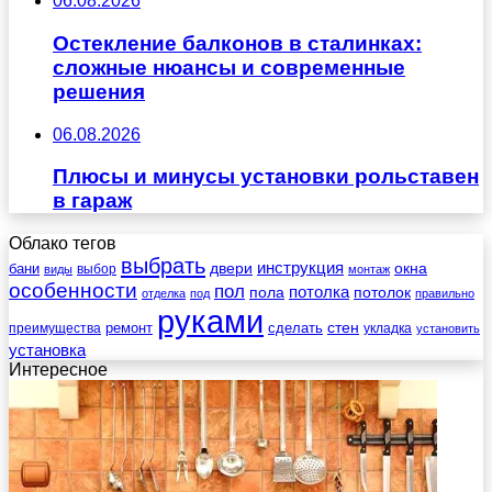
06.08.2026
Остекление балконов в сталинках:
сложные нюансы и современные
решения
06.08.2026
Плюсы и минусы установки рольставен
в гараж
Облако тегов
выбрать
инструкция
бани
двери
окна
виды
выбор
монтаж
особенности
пол
пола
потолка
потолок
отделка
под
правильно
руками
стен
ремонт
сделать
преимущества
укладка
установить
установка
Интересное