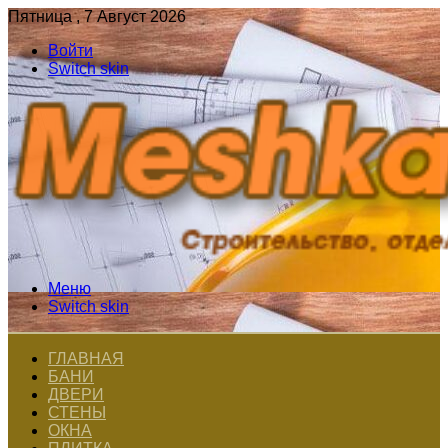
Пятница , 7 Август 2026
Войти
Switch skin
Меню
Switch skin
ГЛАВНАЯ
БАНИ
ДВЕРИ
СТЕНЫ
ОКНА