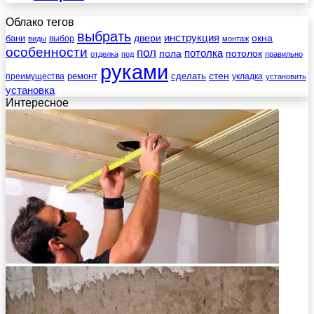
Облако тегов
выбрать
инструкция
бани
двери
окна
виды
выбор
монтаж
особенности
пол
пола
потолка
потолок
отделка
под
правильно
руками
стен
ремонт
сделать
преимущества
укладка
установить
установка
Интересное