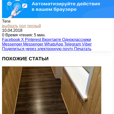
Теги
выбрать
пол
теплый
10.04.2018
0
Время чтения: 5 мин.
Facebook
X
Pinterest
Вконтакте
Одноклассники
Messenger
Messenger
WhatsApp
Telegram
Viber
Поделиться через электронную почту
Печатать
ПОХОЖИЕ СТАТЬИ