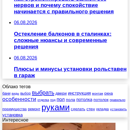
нервов и почему спокойствие
начинается с правильного решения
06.08.2026
Остекление балконов в сталинках:
сложные нюансы и современные
решения
06.08.2026
Плюсы и минусы установки рольставен
в гараж
Облако тегов
выбрать
инструкция
бани
двери
окна
виды
выбор
монтаж
особенности
пол
пола
потолка
потолок
отделка
под
правильно
руками
стен
ремонт
сделать
преимущества
укладка
установить
установка
Интересное