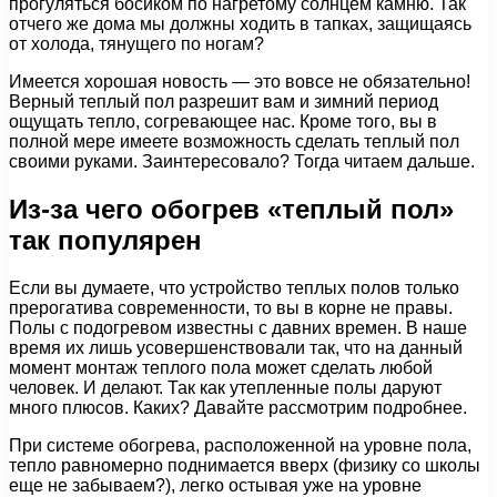
прогуляться босиком по нагретому солнцем камню. Так
отчего же дома мы должны ходить в тапках, защищаясь
от холода, тянущего по ногам?
Имеется хорошая новость — это вовсе не обязательно!
Верный теплый пол разрешит вам и зимний период
ощущать тепло, согревающее нас. Кроме того, вы в
полной мере имеете возможность сделать теплый пол
своими руками. Заинтересовало? Тогда читаем дальше.
Из-за чего обогрев «теплый пол»
так популярен
Если вы думаете, что устройство теплых полов только
прерогатива современности, то вы в корне не правы.
Полы с подогревом известны с давних времен. В наше
время их лишь усовершенствовали так, что на данный
момент монтаж теплого пола может сделать любой
человек. И делают. Так как утепленные полы даруют
много плюсов. Каких? Давайте рассмотрим подробнее.
При системе обогрева, расположенной на уровне пола,
тепло равномерно поднимается вверх (физику со школы
еще не забываем?), легко остывая уже на уровне