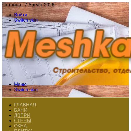
Пятница , 7 Август 2026
Войти
Switch skin
Меню
Switch skin
ГЛАВНАЯ
БАНИ
ДВЕРИ
СТЕНЫ
ОКНА