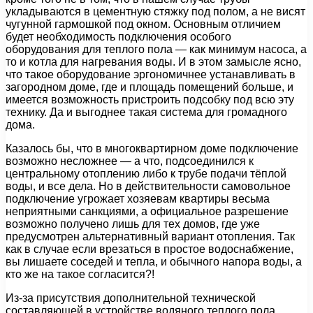
укладываются в цементную стяжку под полом, а не висят
чугунной гармошкой под окном. Основным отличием
будет необходимость подключения особого
оборудования для теплого пола — как минимум насоса, а
то и котла для нагревания воды. И в этом замысле ясно,
что такое оборудование эргономичнее устанавливать в
загородном доме, где и площадь помещений больше, и
имеется возможность пристроить подсобку под всю эту
технику. Да и выгоднее такая система для громадного
дома.
Казалось бы, что в многоквартирном доме подключение
возможно несложнее — а что, подсоединился к
центральному отоплению либо к трубе подачи тёплой
воды, и все дела. Но в действительности самовольное
подключение угрожает хозяевам квартиры весьма
неприятными санкциями, а официальное разрешение
возможно получено лишь для тех домов, где уже
предусмотрен альтернативный вариант отопления. Так
как в случае если врезаться в простое водоснабжение,
вы лишаете соседей и тепла, и обычного напора воды, а
кто же на такое согласится?!
Из-за присутствия дополнительной технической
составляющей в устройстве водяного теплого пола