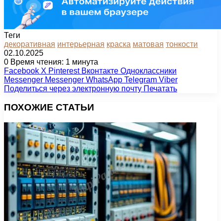
Теги
декоративная
интерьерная
краска
матовая
тонкости
02.10.2025
0
Время чтения: 1 минута
Facebook
X
Pinterest
Вконтакте
Одноклассники
Messenger
Messenger
WhatsApp
Telegram
Viber
Поделиться через электронную почту
Печатать
ПОХОЖИЕ СТАТЬИ