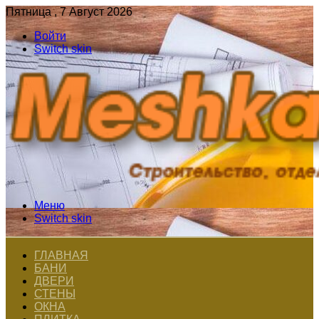
Пятница , 7 Август 2026
Войти
Switch skin
Меню
Switch skin
ГЛАВНАЯ
БАНИ
ДВЕРИ
СТЕНЫ
ОКНА