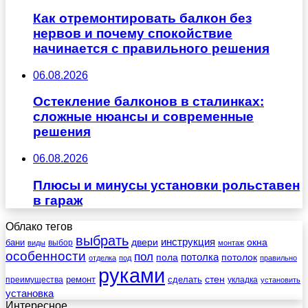
Как отремонтировать балкон без
нервов и почему спокойствие
начинается с правильного решения
06.08.2026
Остекление балконов в сталинках:
сложные нюансы и современные
решения
06.08.2026
Плюсы и минусы установки рольставен
в гараж
Облако тегов
выбрать
инструкция
бани
двери
окна
виды
выбор
монтаж
особенности
пол
пола
потолка
потолок
отделка
под
правильно
руками
стен
ремонт
сделать
преимущества
укладка
установить
установка
Интересное