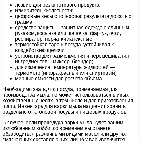
лезвие для резки готового продукта;
измеритель кислотности;
цифровые весы с точностью результата до сотых
грамма;
средства защиты – защитная одежда с длинным
рукавом, косынка или шапочка, фартук, очки,
респиратор, перчатки латексные;
термостойкая тара и посуда, устойчивая к
воздействию щелочи;
устройство для размельчения и перемешивания
ингредиентов – миксер, блендер;
для измерения температуры жидкостей —
термометр (инфракрасный или спиртовый);
мерные емкости для расчета объема.
Необходимо знать, что посуда, применяемая для
производства мыла, не может использоваться в иных
хозяйственных целях, в том числе и для приготовления
пищи. Инвентарь для варки мыла надлежит хранить
раздельно от столовой посуды и пищевых продуктов.
В случае, если процедура варки мыла будет вашим
излюбленным хобби, со временем вы станете
обзаводиться различными видами масел или других
смягчающих составляющих, лично у вас увеличится