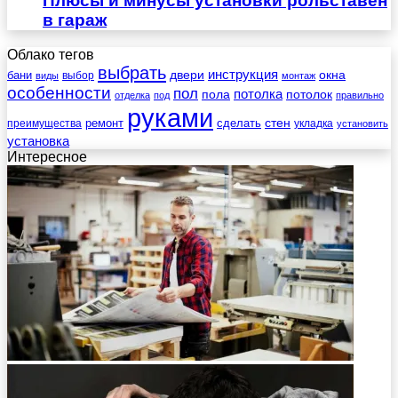
Плюсы и минусы установки рольставен
в гараж
Облако тегов
выбрать
инструкция
бани
двери
окна
виды
выбор
монтаж
особенности
пол
пола
потолка
потолок
отделка
под
правильно
руками
стен
ремонт
сделать
преимущества
укладка
установить
установка
Интересное