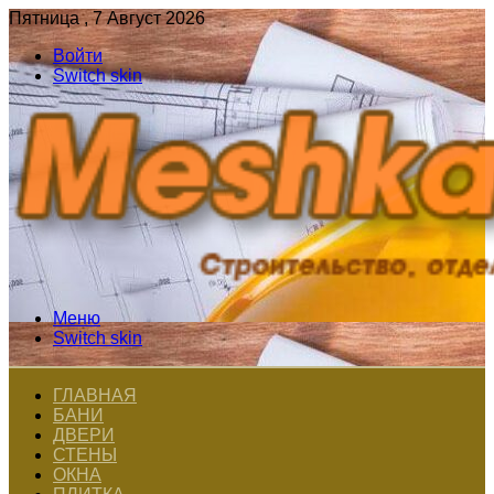
Пятница , 7 Август 2026
Войти
Switch skin
Меню
Switch skin
ГЛАВНАЯ
БАНИ
ДВЕРИ
СТЕНЫ
ОКНА