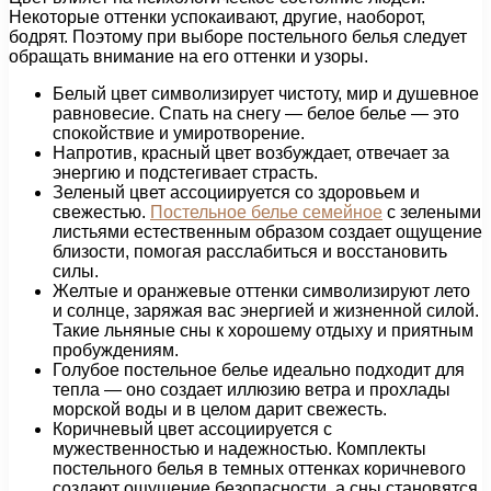
Некоторые оттенки успокаивают, другие, наоборот,
бодрят. Поэтому при выборе постельного белья следует
обращать внимание на его оттенки и узоры.
Белый цвет символизирует чистоту, мир и душевное
равновесие. Спать на снегу — белое белье — это
спокойствие и умиротворение.
Напротив, красный цвет возбуждает, отвечает за
энергию и подстегивает страсть.
Зеленый цвет ассоциируется со здоровьем и
свежестью.
Постельное белье семейное
с зелеными
листьями естественным образом создает ощущение
близости, помогая расслабиться и восстановить
силы.
Желтые и оранжевые оттенки символизируют лето
и солнце, заряжая вас энергией и жизненной силой.
Такие льняные сны к хорошему отдыху и приятным
пробуждениям.
Голубое постельное белье идеально подходит для
тепла — оно создает иллюзию ветра и прохлады
морской воды и в целом дарит свежесть.
Коричневый цвет ассоциируется с
мужественностью и надежностью. Комплекты
постельного белья в темных оттенках коричневого
создают ощущение безопасности, а сны становятся