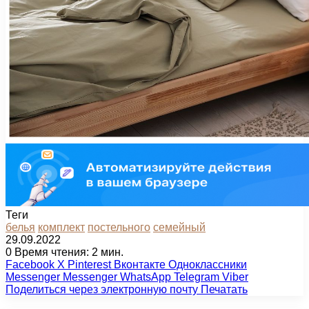
Теги
белья
комплект
постельного
семейный
29.09.2022
0
Время чтения: 2 мин.
Facebook
X
Pinterest
Вконтакте
Одноклассники
Messenger
Messenger
WhatsApp
Telegram
Viber
Поделиться через электронную почту
Печатать