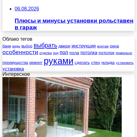
06.08.2026
Плюсы и минусы установки рольставен
в гараж
Облако тегов
выбрать
инструкция
бани
двери
окна
виды
выбор
монтаж
особенности
пол
пола
потолка
потолок
отделка
под
правильно
руками
стен
ремонт
сделать
преимущества
укладка
установить
установка
Интересное