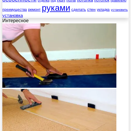
пола
потолка
потолок
отделка
под
правильно
руками
стен
ремонт
сделать
преимущества
укладка
установить
установка
Интересное