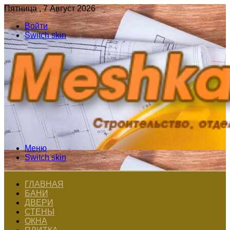
Пятница , 7 Август 2026
Войти
Switch skin
Меню
Switch skin
ГЛАВНАЯ
БАНИ
ДВЕРИ
СТЕНЫ
ОКНА