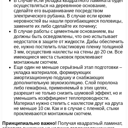
В случае если укладка квадратного ламината будет
осуществляться на деревянное основание,
сделайте его выравнивание посредством
электрического рубанка. В случае если кроме
неровностей вы нашли прогибающиеся половицы,
замените их либо сделайте их починку;
В случае работы с цементным основанием, вы
должны быть осведомлены, что оно испытывает
недостаток в защите от жидкости. Дабы обеспечить
ее, нужно постелить пластиковую пленку толщиной
3 мм, осуществив нахлесты на стены до 20 см. Все
имеющиеся места стыковок проклеивают
монтажным скотчем.
Еще один не меньше серьёзный этап подготовки –
укладка материалов, формирующих
амортизационную подушку и снабжающих
дополнительную звукоизоляцию. Слой поролона
либо гемафона, применяемый в этих целях,
разрешит не только снизить шумовой эффект, но и
уменьшить коэффициент теплопроводности.
Материал нужно стелить с нахлестом друг на друга
не меньше 10 см. Как и в случае с пленкой, стыки
проклеиваются монтажным скотчем.
Принципиально важно!
Получая квадратный ламинат,