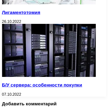
Лигаментотомия
26.10.2022
Б/У сервера: особенности покупки
07.10.2022
Добавить комментарий