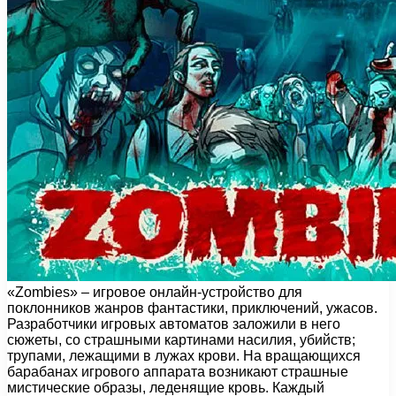
«Zombies» – игровое онлайн-устройство для
поклонников жанров фантастики, приключений, ужасов.
Разработчики игровых автоматов заложили в него
сюжеты, со страшными картинами насилия, убийств;
трупами, лежащими в лужах крови. На вращающихся
барабанах игрового аппарата возникают страшные
мистические образы, леденящие кровь. Каждый