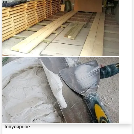
Популярное