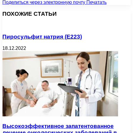
Поделиться через электронную почту
Печатать
ПОХОЖИЕ СТАТЬИ
Пиросульфит натрия (Е223)
18.12.2022
Высокоэффективное запатентованное
лечение онкологических заболеваний в