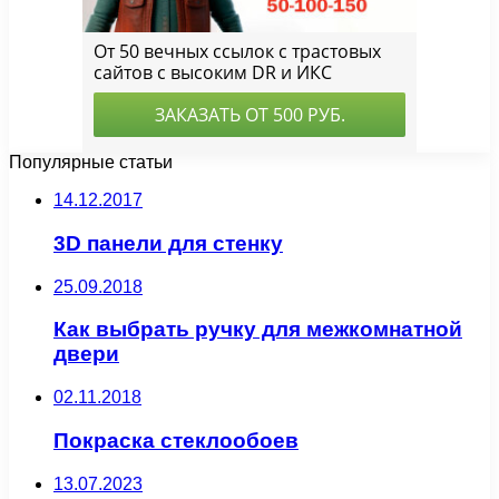
Популярные статьи
14.12.2017
3D панели для стенку
25.09.2018
Как выбрать ручку для межкомнатной
двери
02.11.2018
Покраска стеклообоев
13.07.2023