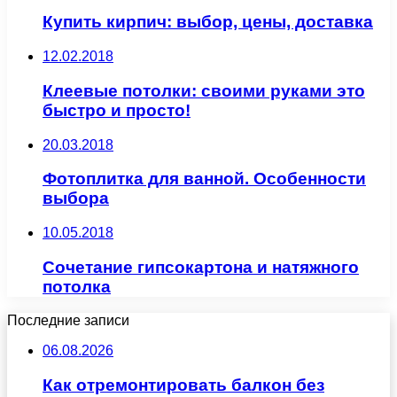
Купить кирпич: выбор, цены, доставка
12.02.2018
Клеевые потолки: своими руками это
быстро и просто!
20.03.2018
Фотоплитка для ванной. Особенности
выбора
10.05.2018
Сочетание гипсокартона и натяжного
потолка
Последние записи
06.08.2026
Как отремонтировать балкон без