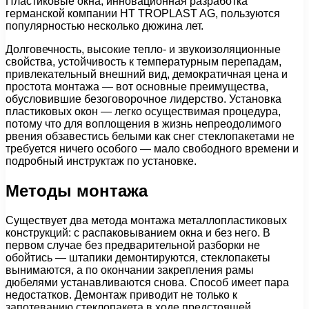
Пластиковые окна, инновационная разработка
германской компании HT TROPLAST AG, пользуются
популярностью несколько дюжина лет.
Долговечность, высокие тепло- и звукоизоляционные
свойства, устойчивость к температурным перепадам,
привлекательный внешний вид, демократичная цена и
простота монтажа — вот основные преимущества,
обусловившие безоговорочное лидерство. Установка
пластиковых окон — легко осуществимая процедура,
потому что для воплощения в жизнь непреодолимого
рвения обзавестись белыми как снег стеклопакетами не
требуется ничего особого — мало свободного времени и
подробный инструктаж по установке.
Методы монтажа
Существует два метода монтажа металлопластиковых
конструкций: с распаковыванием окна и без него. В
первом случае без предварительной разборки не
обойтись — штапики демонтируются, стеклопакеты
вынимаются, а по окончании закрепления рамы
дюбелями устанавливаются снова. Способ имеет пара
недостатков. Демонтаж приводит не только к
запотеванию стеклопакета в ходе предстоящей