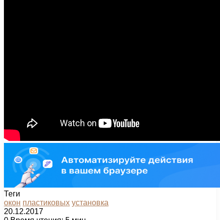
Теги
окон
пластиковых
установка
20.12.2017