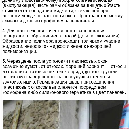
донному (подставочному) профилю, а нависающая
(выступающая) часть рамы обязана защищать область
стыковки от попадания жидкости, стекающей при
боковом дожде по плоскости окна. Пространство между
сливом и донным профилем запенивается.
4. Для обеспечения качественного запенивания
поверхность обрызгивается водой (до и по окончании).
Образование полимера происходит при ярком участии
жидкости, недостаток жидкости ведет к нехорошей
полимеризации.
5. Через день после установки пластиковых окон
возможно думать от откосах. Хороший вариант — откосы
из пластика, каковые не только придадут конструкции
логическую завершенность, но и улучшат тепло- и
звукоизоляцию. Герметизация швов присоединения
пластиковых откосов выполняется посредством
космофена либо силиконового герметика в цвет панелей.