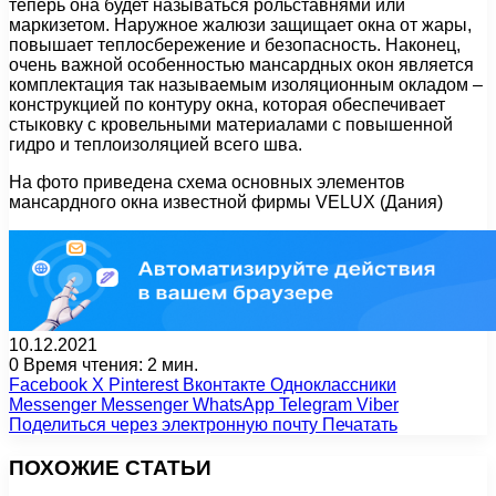
теперь она будет называться рольставнями или
маркизетом. Наружное жалюзи защищает окна от жары,
повышает теплосбережение и безопасность. Наконец,
очень важной особенностью мансардных окон является
комплектация так называемым изоляционным окладом –
конструкцией по контуру окна, которая обеспечивает
стыковку с кровельными материалами с повышенной
гидро и теплоизоляцией всего шва.
На фото приведена схема основных элементов
мансардного окна известной фирмы VELUX (Дания)
10.12.2021
0
Время чтения: 2 мин.
Facebook
X
Pinterest
Вконтакте
Одноклассники
Messenger
Messenger
WhatsApp
Telegram
Viber
Поделиться через электронную почту
Печатать
ПОХОЖИЕ СТАТЬИ