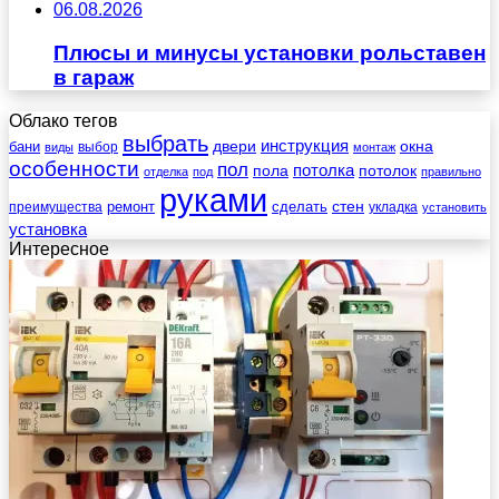
06.08.2026
Плюсы и минусы установки рольставен
в гараж
Облако тегов
выбрать
инструкция
бани
двери
окна
виды
выбор
монтаж
особенности
пол
пола
потолка
потолок
отделка
под
правильно
руками
стен
ремонт
сделать
преимущества
укладка
установить
установка
Интересное