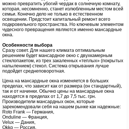
можно превратить убогий чердак в солнечную комнату,
которая, несомненно, станет излюбленным местом всей
семьи. Конечно дело не только в естественном
освещении. Предстоит капитальный ремонт всего
подкровельного пространства. Но ключевым элементом
чудесного превращения являются именно мансардные
окна.
Особенности выбора
Сразу совет. Для нашего климата оптимальным
решением будет мансардное окно с двухкамерным
стеклопакетом, из трех закаленных «теплых» (покрытых
напылением) стекол. Система открывания лучше
подойдет среднеповоротная.
Цена на мансардные окна изменяется в больших
пределах, что зависит как от размера (он стандартный),
так и от начинки. Обычно цены на мансардные окна
находятся в пределах от 1,7 до 7,5 тыс. грн.
Производители мансардных окон, которые
зарекомендовали себя на нашем рынке как надежные:
Roto Frank — Германия,
Onduline — Франция,
Velux — Дания,
Okko — Россия,