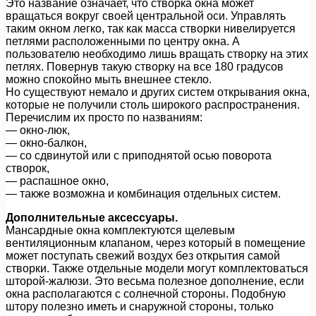
Это название означает, что створка окна может
вращаться вокруг своей центральной оси. Управлять
таким окном легко, так как масса створки нивелируется
петлями расположенными по центру окна. А
пользователю необходимо лишь вращать створку на этих
петлях. Повернув такую створку на все 180 градусов
можно спокойно мыть внешнее стекло.
Но существуют немало и других систем открывания окна,
которые не получили столь широкого распространения.
Перечислим их просто по названиям:
— окно-люк,
— окно-балкон,
— со сдвинутой или с приподнятой осью поворота
створок,
— распашное окно,
— также возможна и комбинация отдельных систем.
Дополнительные аксессуары.
Мансардные окна комплектуются щелевым
вентиляционным клапаном, через который в помещение
может поступать свежий воздух без открытия самой
створки. Также отдельные модели могут комплектоваться
шторой-жалюзи. Это весьма полезное дополнение, если
окна располагаются с солнечной стороны. Подобную
штору полезно иметь и снаружной стороны, только