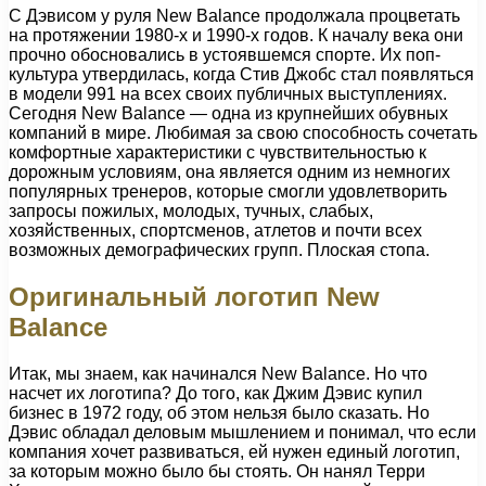
С Дэвисом у руля New Balance продолжала процветать
на протяжении 1980-х и 1990-х годов. К началу века они
прочно обосновались в устоявшемся спорте. Их поп-
культура утвердилась, когда Стив Джобс стал появляться
в модели 991 на всех своих публичных выступлениях.
Сегодня New Balance — одна из крупнейших обувных
компаний в мире. Любимая за свою способность сочетать
комфортные характеристики с чувствительностью к
дорожным условиям, она является одним из немногих
популярных тренеров, которые смогли удовлетворить
запросы пожилых, молодых, тучных, слабых,
хозяйственных, спортсменов, атлетов и почти всех
возможных демографических групп. Плоская стопа.
Оригинальный логотип New
Balance
Итак, мы знаем, как начинался New Balance. Но что
насчет их логотипа? До того, как Джим Дэвис купил
бизнес в 1972 году, об этом нельзя было сказать. Но
Дэвис обладал деловым мышлением и понимал, что если
компания хочет развиваться, ей нужен единый логотип,
за которым можно было бы стоять. Он нанял Терри