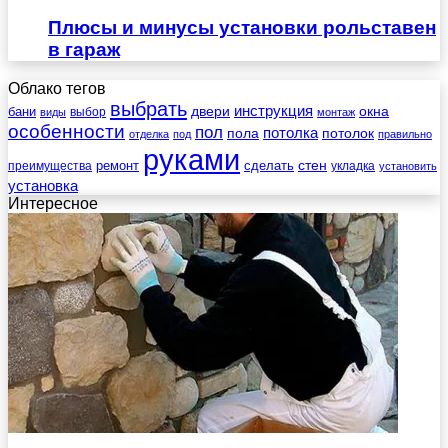
Плюсы и минусы установки рольставен
в гараж
Облако тегов
выбрать
инструкция
бани
двери
окна
виды
выбор
монтаж
особенности
пол
пола
потолка
потолок
отделка
под
правильно
руками
стен
ремонт
сделать
преимущества
укладка
установить
установка
Интересное