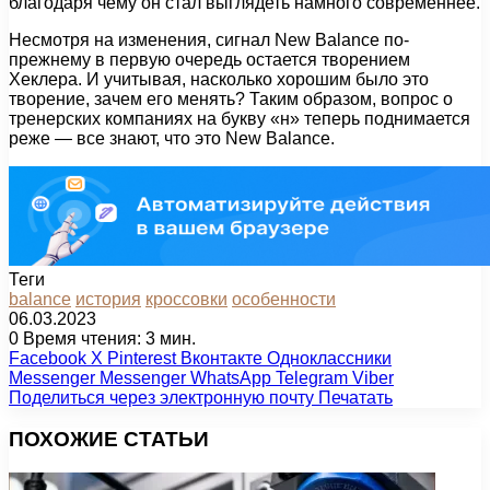
благодаря чему он стал выглядеть намного современнее.
Несмотря на изменения, сигнал New Balance по-
прежнему в первую очередь остается творением
Хеклера. И учитывая, насколько хорошим было это
творение, зачем его менять? Таким образом, вопрос о
тренерских компаниях на букву «н» теперь поднимается
реже — все знают, что это New Balance.
Теги
balance
история
кроссовки
особенности
06.03.2023
0
Время чтения: 3 мин.
Facebook
X
Pinterest
Вконтакте
Одноклассники
Messenger
Messenger
WhatsApp
Telegram
Viber
Поделиться через электронную почту
Печатать
ПОХОЖИЕ СТАТЬИ