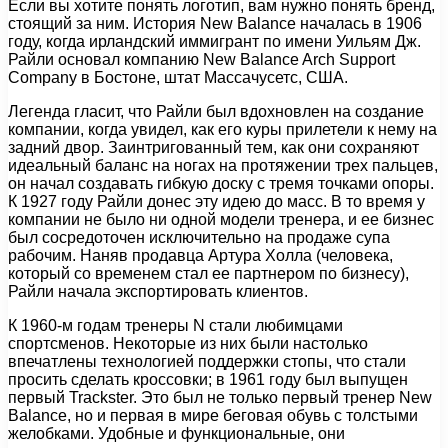
Если вы хотите понять логотип, вам нужно понять бренд,
стоящий за ним. История New Balance началась в 1906
году, когда ирландский иммигрант по имени Уильям Дж.
Райли основал компанию New Balance Arch Support
Company в Бостоне, штат Массачусетс, США.
Легенда гласит, что Райли был вдохновлен на создание
компании, когда увидел, как его куры прилетели к нему на
задний двор. Заинтригованный тем, как они сохраняют
идеальный баланс на ногах на протяжении трех пальцев,
он начал создавать гибкую доску с тремя точками опоры.
К 1927 году Райли донес эту идею до масс. В то время у
компании не было ни одной модели тренера, и ее бизнес
был сосредоточен исключительно на продаже супа
рабочим. Наняв продавца Артура Холла (человека,
который со временем стал ее партнером по бизнесу),
Райли начала экспортировать клиентов.
К 1960-м годам тренеры N стали любимцами
спортсменов. Некоторые из них были настолько
впечатлены технологией поддержки стопы, что стали
просить сделать кроссовки; в 1961 году был выпущен
первый Trackster. Это был не только первый тренер New
Balance, но и первая в мире беговая обувь с толстыми
желобками. Удобные и функциональные, они