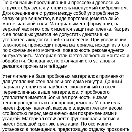
По окончании просушивания и прессовки древесных
стружек образуется утеплитель именуемый фибролитом.
Для соединения стружки между собой употребляется
связующее вещество, в виде портландцемента либо
магнезиальной соли. Материал имеет форму плит, на
верхней части которых имеется защитная пленка. Как раз
с ее помощью удается не допустить действие на
утеплитель жидкости, грибка и плесени. При увеличении
влажности, происходит порча материала, исходя из этого
по окончании его монтажа, поверхность рекомендуется
оштукатурить. Материал отличается легкостью монтажа и
обработки. Основание, по окончании его установки
делается прочным и твёрдым.
Утеплители на базе пробковых материалов применяют
для утепления стен панельного дома изнутри. Данный
вариант утеплителя наиболее экологичный со всех
перечисленных выше материалов. У пробкового
утеплителя имеется большая прочность, низкая
теплопроводность и паропроницаемость. Утеплитель
имеет форму панелей, каковые владеют легким весом,
стойкостью перед механическими повреждениями и
усадкой. Материал отличается функциональностью и
имеет Большой срок эксплуатации. По окончании
установки в помещения, предстоящую отделку проводить