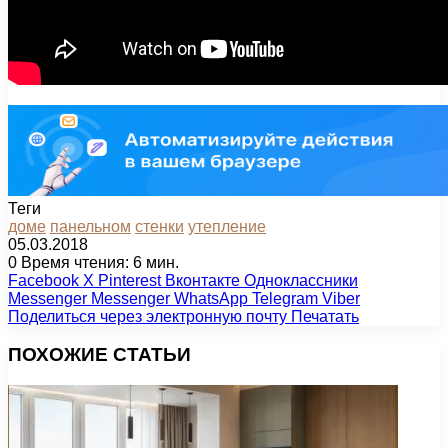
Теги
доме
панельном
стенки
утепление
05.03.2018
0
Время чтения: 6 мин.
Facebook
X
Pinterest
Вконтакте
Одноклассники
Messenger
Messenger
WhatsApp
Telegram
Viber
Поделиться через электронную почту
Печатать
ПОХОЖИЕ СТАТЬИ