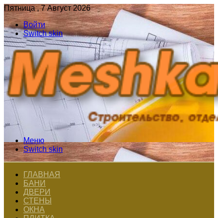
Пятница , 7 Август 2026
Войти
Switch skin
Меню
Switch skin
ГЛАВНАЯ
БАНИ
ДВЕРИ
СТЕНЫ
ОКНА