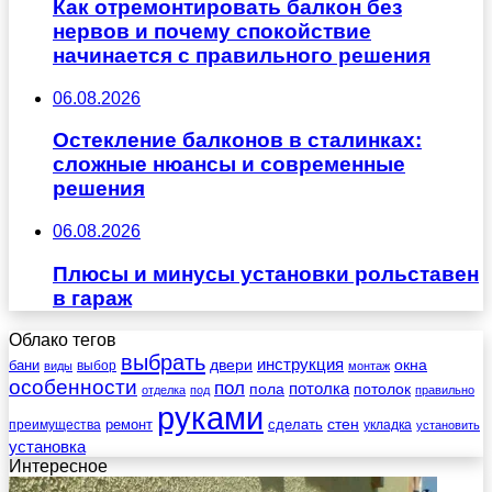
Как отремонтировать балкон без
нервов и почему спокойствие
начинается с правильного решения
06.08.2026
Остекление балконов в сталинках:
сложные нюансы и современные
решения
06.08.2026
Плюсы и минусы установки рольставен
в гараж
Облако тегов
выбрать
инструкция
бани
двери
окна
виды
выбор
монтаж
особенности
пол
пола
потолка
потолок
отделка
под
правильно
руками
стен
ремонт
сделать
преимущества
укладка
установить
установка
Интересное