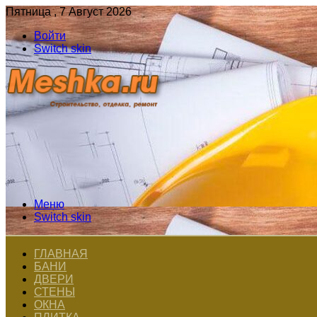
Пятница , 7 Август 2026
Войти
Switch skin
Меню
Switch skin
ГЛАВНАЯ
БАНИ
ДВЕРИ
СТЕНЫ
ОКНА