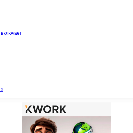
 включает
ие