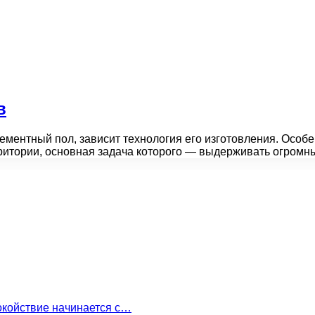
в
 цементный пол, зависит технология его изготовления. Осо
ритории, основная задача которого — выдерживать огром
окойствие начинается с…