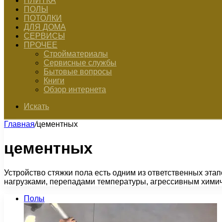
ПЛИТКА
ПОЛЫ
ПОТОЛКИ
ДЛЯ ДОМА
СЕРВИСЫ
ПРОЧЕЕ
Стройматериалы
Сервисные службы
Бытовые вопросы
Книги
Обзор интернета
Искать
Главная
/
цементных
цементных
Устройство стяжки пола есть одним из ответственных эта
нагрузками, перепадами температуры, агрессивным хими
Полы