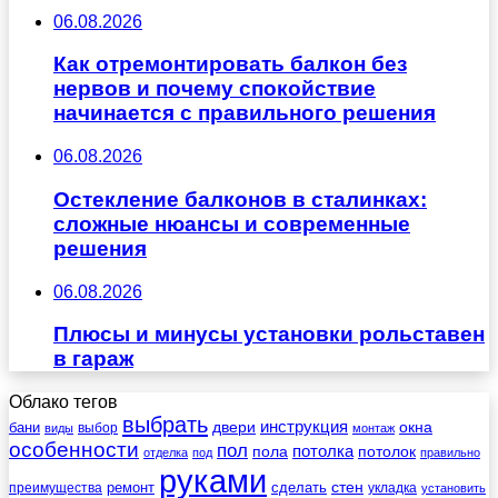
06.08.2026
Как отремонтировать балкон без
нервов и почему спокойствие
начинается с правильного решения
06.08.2026
Остекление балконов в сталинках:
сложные нюансы и современные
решения
06.08.2026
Плюсы и минусы установки рольставен
в гараж
Облако тегов
выбрать
инструкция
бани
двери
окна
виды
выбор
монтаж
особенности
пол
пола
потолка
потолок
отделка
под
правильно
руками
стен
ремонт
сделать
преимущества
укладка
установить