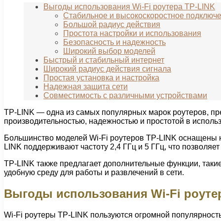
Выгоды использования Wi-Fi роутера TP-LINK
Стабильное и высокоскоростное подключ
Большой радиус действия
Простота настройки и использования
Безопасность и надежность
Широкий выбор моделей
Быстрый и стабильный интернет
Широкий радиус действия сигнала
Простая установка и настройка
Надежная защита сети
Совместимость с различными устройствами
TP-LINK — одна из самых популярных марок роутеров, п
производительностью, надежностью и простотой в исполь
Большинство моделей Wi-Fi роутеров TP-LINK оснащены н
LINK поддерживают частоту 2,4 ГГц и 5 ГГц, что позволя
TP-LINK также предлагает дополнительные функции, такие 
удобную среду для работы и развлечений в сети.
Выгоды использования Wi-Fi роуте
Wi-Fi роутеры TP-LINK пользуются огромной популярност