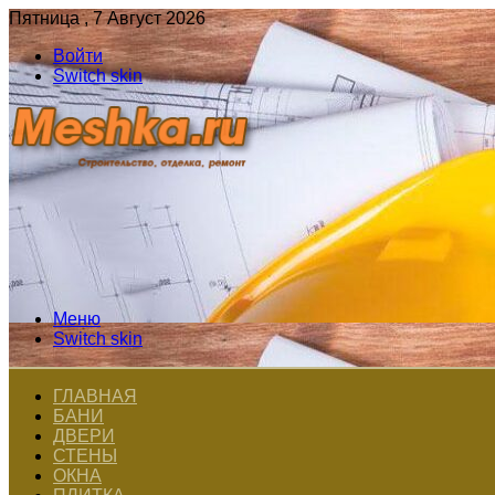
Пятница , 7 Август 2026
Войти
Switch skin
Меню
Switch skin
ГЛАВНАЯ
БАНИ
ДВЕРИ
СТЕНЫ
ОКНА