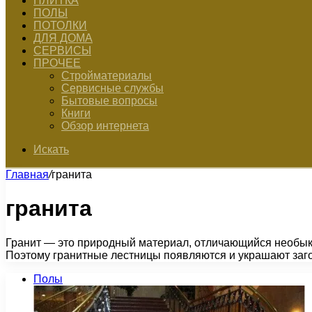
ПЛИТКА
ПОЛЫ
ПОТОЛКИ
ДЛЯ ДОМА
СЕРВИСЫ
ПРОЧЕЕ
Стройматериалы
Сервисные службы
Бытовые вопросы
Книги
Обзор интернета
Искать
Главная
/
гранита
гранита
Гранит — это природный материал, отличающийся необыкн
Поэтому гранитные лестницы появляются и украшают заг
Полы