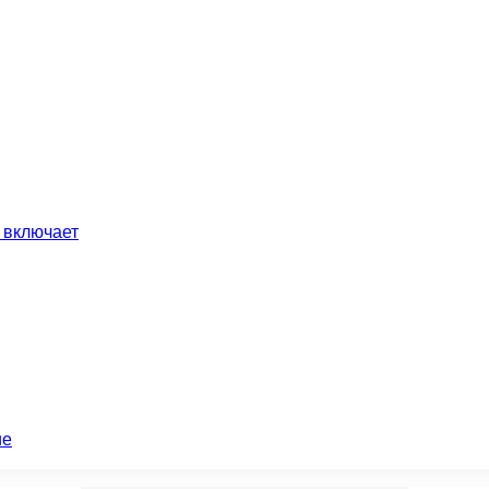
 включает
ие