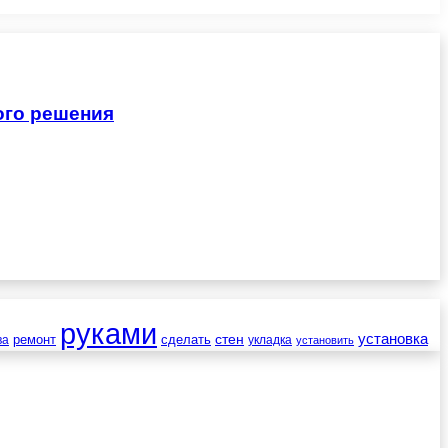
ого решения
руками
установка
стен
ремонт
сделать
ва
укладка
установить