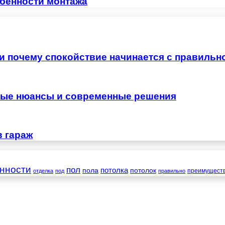
обенности монтажа
 и почему спокойствие начинается с правильн
жные нюансы и современные решения
в гараж
нности
пол
пола
потолка
потолок
преимущест
отделка
под
правильно