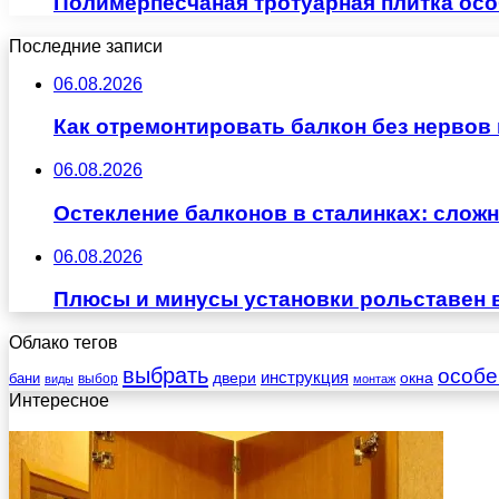
Полимерпесчаная тротуарная плитка ос
Последние записи
06.08.2026
Как отремонтировать балкон без нервов
06.08.2026
Остекление балконов в сталинках: сло
06.08.2026
Плюсы и минусы установки рольставен 
Облако тегов
выбрать
особе
инструкция
бани
двери
окна
виды
выбор
монтаж
Интересное