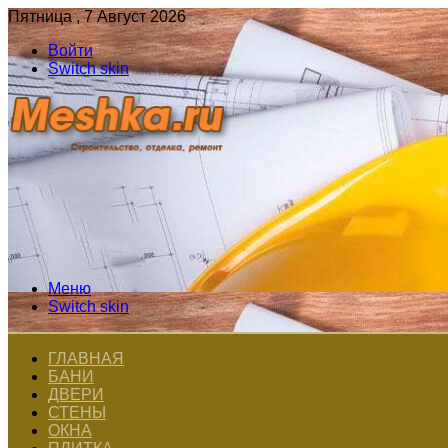
Пятница , 7 Август 2026
Войти
Switch skin
Меню
Switch skin
ГЛАВНАЯ
БАНИ
ДВЕРИ
СТЕНЫ
ОКНА