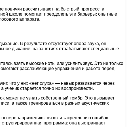
ие новички рассчитывают на быстрый прогресс, а
ной школе помогает преодолеть эти барьеры: опытные
лосового аппарата.
хание. В результате отсутствует опора звука, он
альное дыхание: на занятиях отрабатывают специальные
ясь взять высокие ноты или усилить звук. Это не только
ы помогают расслабляющие упражнения и работа перед
ит, что у них «нет слуха» — навык развивается через
а ученик старается точно их воспроизвести.
ок может не узнать собственный тембр. Это вызывает
иси, а также тренироваться в разных акустических
т к перенапряжению связок и закреплению ошибок.
т структурированная программа: она выстраивает