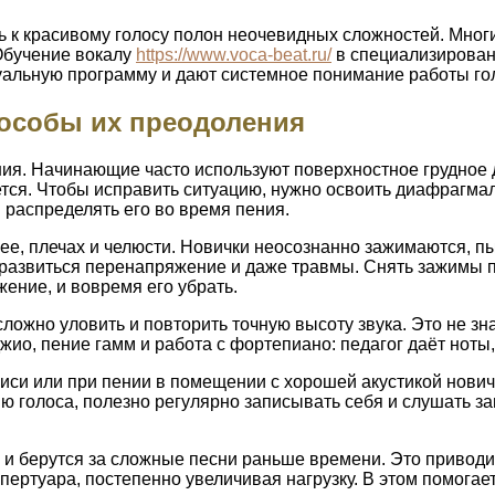
ь к красивому голосу полон неочевидных сложностей. Мног
Обучение вокалу
https://www.voca-beat.ru/
в специализирован
уальную программу и дают системное понимание работы го
пособы их преодоления
я. Начинающие часто используют поверхностное грудное ды
ется. Чтобы исправить ситуацию, нужно освоить диафрагм
 распределять его во время пения.
 плечах и челюсти. Новички неосознанно зажимаются, пыта
ет развиться перенапряжение и даже травмы. Снять зажим
жение, и вовремя его убрать.
жно уловить и повторить точную высоту звука. Это не знач
о, пение гамм и работа с фортепиано: педагог даёт ноты, 
иси или при пении в помещении с хорошей акустикой нович
 голоса, полезно регулярно записывать себя и слушать зап
 и берутся за сложные песни раньше времени. Это приводи
ертуара, постепенно увеличивая нагрузку. В этом помогае