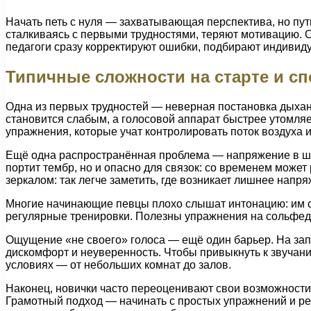
Начать петь с нуля — захватывающая перспектива, но пут
сталкиваясь с первыми трудностями, теряют мотивацию. 
педагоги сразу корректируют ошибки, подбирают индивид
Типичные сложности на старте и с
Одна из первых трудностей — неверная постановка дыхани
становится слабым, а голосовой аппарат быстрее утомля
упражнения, которые учат контролировать поток воздуха и
Ещё одна распространённая проблема — напряжение в шее,
портит тембр, но и опасно для связок: со временем мож
зеркалом: так легче заметить, где возникает лишнее напря
Многие начинающие певцы плохо слышат интонацию: им сло
регулярные тренировки. Полезны упражнения на сольфеджи
Ощущение «не своего» голоса — ещё один барьер. На зап
дискомфорт и неуверенность. Чтобы привыкнуть к звучанию
условиях — от небольших комнат до залов.
Наконец, новички часто переоценивают свои возможности
Грамотный подход — начинать с простых упражнений и реп