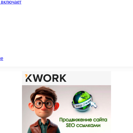
 включает
ие