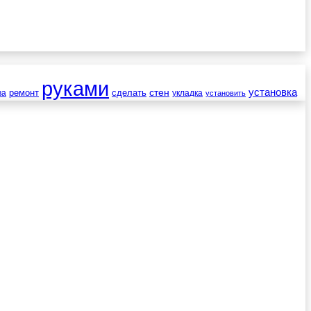
руками
установка
стен
ремонт
сделать
ва
укладка
установить