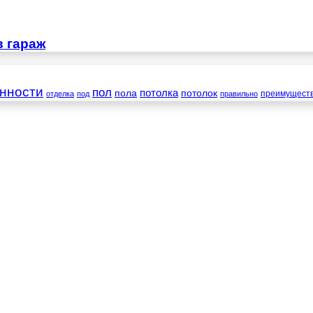
в гараж
нности
пол
пола
потолка
потолок
преимущест
отделка
под
правильно