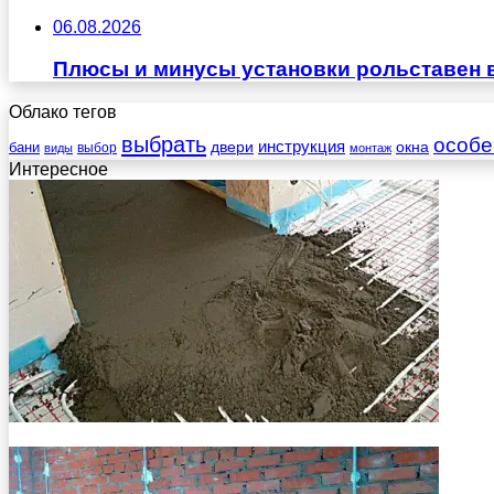
06.08.2026
Плюсы и минусы установки рольставен 
Облако тегов
выбрать
особе
инструкция
бани
двери
окна
виды
выбор
монтаж
Интересное