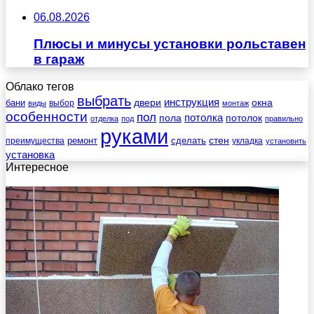
06.08.2026
Плюсы и минусы установки рольставен
в гараж
Облако тегов
выбрать
инструкция
бани
двери
окна
виды
выбор
монтаж
особенности
пол
пола
потолка
потолок
отделка
под
правильно
руками
стен
ремонт
сделать
преимущества
укладка
установить
установка
Интересное