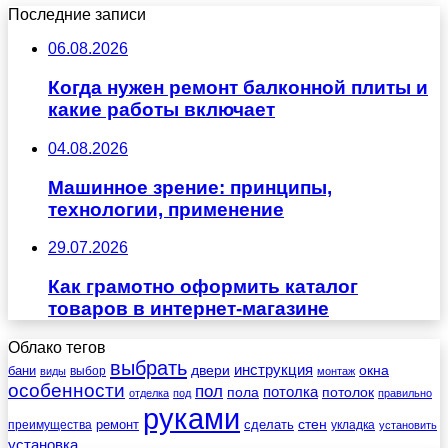
Последние записи
06.08.2026
Когда нужен ремонт балконной плиты и
какие работы включает
04.08.2026
Машинное зрение: принципы,
технологии, применение
29.07.2026
Как грамотно оформить каталог
товаров в интернет-магазине
Облако тегов
выбрать
инструкция
бани
двери
окна
виды
выбор
монтаж
особенности
пол
пола
потолка
потолок
отделка
под
правильно
руками
стен
ремонт
сделать
преимущества
укладка
установить
установка