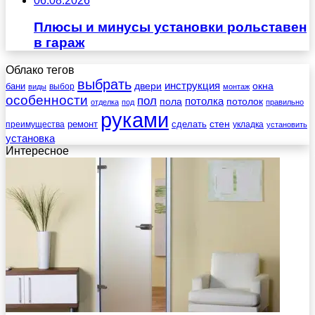
06.08.2026
Плюсы и минусы установки рольставен
в гараж
Облако тегов
выбрать
инструкция
бани
двери
окна
виды
выбор
монтаж
особенности
пол
пола
потолка
потолок
отделка
под
правильно
руками
стен
ремонт
сделать
преимущества
укладка
установить
установка
Интересное