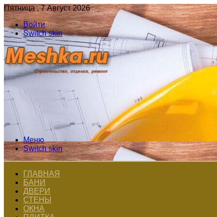
Пятница , 7 Август 2026
Войти
Switch skin
Меню
Switch skin
ГЛАВНАЯ
БАНИ
ДВЕРИ
СТЕНЫ
ОКНА