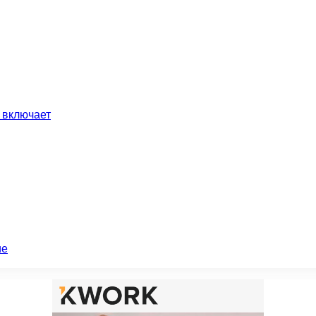
 включает
ие