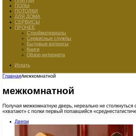
ПЛИТКА
ПОЛЫ
ПОТОЛКИ
ДЛЯ ДОМА
СЕРВИСЫ
ПРОЧЕЕ
Стройматериалы
Сервисные службы
Бытовые вопросы
Книги
Обзор интернета
Искать
Главная
/
межкомнатной
межкомнатной
Получая межкомнатную дверь, нереально не столкнуться 
«хватают» с полки первый попавшийся «среднестатистич
Двери