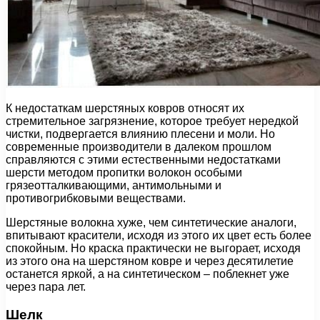
К недостаткам шерстяных ковров относят их
стремительное загрязнение, которое требует нередкой
чистки, подвергается влиянию плесени и моли. Но
современные производители в далеком прошлом
справляются с этими естественными недостатками
шерсти методом пропитки волокон особыми
грязеотталкивающими, антимольными и
противогрибковыми веществами.
Шерстяные волокна хуже, чем синтетические аналоги,
впитывают красители, исходя из этого их цвет есть более
спокойным. Но краска практически не выгорает, исходя
из этого она на шерстяном ковре и через десятилетие
останется яркой, а на синтетическом – поблекнет уже
через пара лет.
Шелк