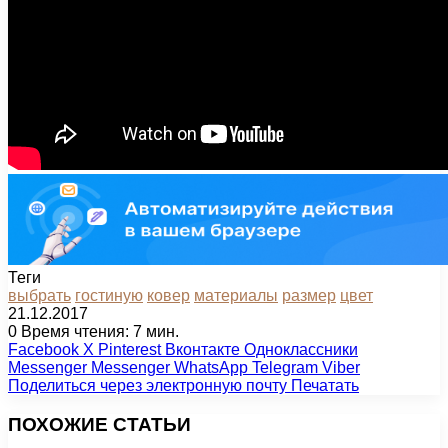
Теги
выбрать
гостиную
ковер
материалы
размер
цвет
21.12.2017
0
Время чтения: 7 мин.
Facebook
X
Pinterest
Вконтакте
Одноклассники
Messenger
Messenger
WhatsApp
Telegram
Viber
Поделиться через электронную почту
Печатать
ПОХОЖИЕ СТАТЬИ