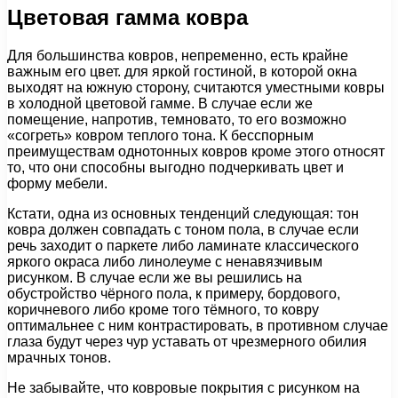
Цветовая гамма ковра
Для большинства ковров, непременно, есть крайне
важным его цвет. для яркой гостиной, в которой окна
выходят на южную сторону, считаются уместными ковры
в холодной цветовой гамме. В случае если же
помещение, напротив, темновато, то его возможно
«согреть» ковром теплого тона. К бесспорным
преимуществам однотонных ковров кроме этого относят
то, что они способны выгодно подчеркивать цвет и
форму мебели.
Кстати, одна из основных тенденций следующая: тон
ковра должен совпадать с тоном пола, в случае если
речь заходит о паркете либо ламинате классического
яркого окраса либо линолеуме с ненавязчивым
рисунком. В случае если же вы решились на
обустройство чёрного пола, к примеру, бордового,
коричневого либо кроме того тёмного, то ковру
оптимальнее с ним контрастировать, в противном случае
глаза будут через чур уставать от чрезмерного обилия
мрачных тонов.
Не забывайте, что ковровые покрытия с рисунком на