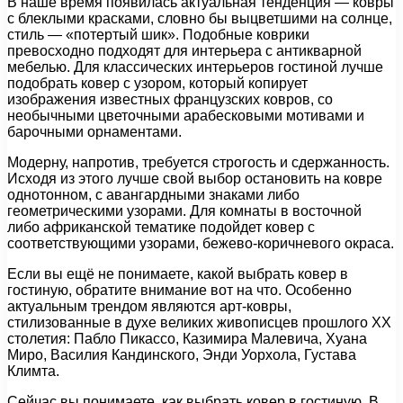
В наше время появилась актуальная тенденция — ковры
с блеклыми красками, словно бы выцветшими на солнце,
стиль — «потертый шик». Подобные коврики
превосходно подходят для интерьера с антикварной
мебелью. Для классических интерьеров гостиной лучше
подобрать ковер с узором, который копирует
изображения известных французских ковров, со
необычными цветочными арабесковыми мотивами и
барочными орнаментами.
Модерну, напротив, требуется строгость и сдержанность.
Исходя из этого лучше свой выбор остановить на ковре
однотонном, с авангардными знаками либо
геометрическими узорами. Для комнаты в восточной
либо африканской тематике подойдет ковер с
соответствующими узорами, бежево-коричневого окраса.
Если вы ещё не понимаете, какой выбрать ковер в
гостиную, обратите внимание вот на что. Особенно
актуальным трендом являются арт-ковры,
стилизованные в духе великих живописцев прошлого XX
столетия: Пабло Пикассо, Казимира Малевича, Хуана
Миро, Василия Кандинского, Энди Уорхола, Густава
Климта.
Сейчас вы понимаете, как выбрать ковер в гостиную. В