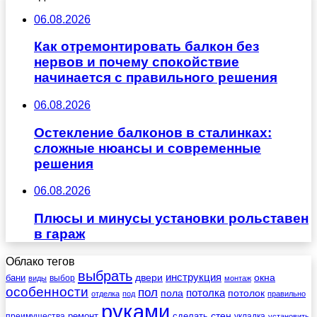
06.08.2026
Как отремонтировать балкон без
нервов и почему спокойствие
начинается с правильного решения
06.08.2026
Остекление балконов в сталинках:
сложные нюансы и современные
решения
06.08.2026
Плюсы и минусы установки рольставен
в гараж
Облако тегов
выбрать
инструкция
бани
двери
окна
виды
выбор
монтаж
особенности
пол
пола
потолка
потолок
отделка
под
правильно
руками
стен
ремонт
сделать
преимущества
укладка
установить