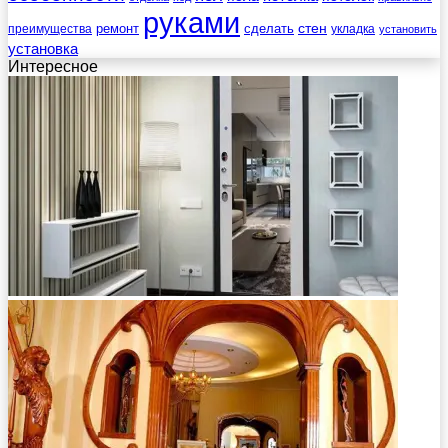
руками
стен
ремонт
сделать
преимущества
укладка
установить
установка
Интересное