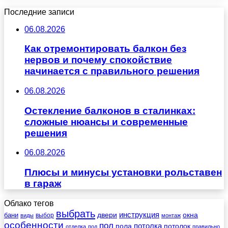
Последние записи
06.08.2026
Как отремонтировать балкон без
нервов и почему спокойствие
начинается с правильного решения
06.08.2026
Остекление балконов в сталинках:
сложные нюансы и современные
решения
06.08.2026
Плюсы и минусы установки рольставен
в гараж
Облако тегов
выбрать
инструкция
бани
двери
окна
виды
выбор
монтаж
особенности
пол
пола
потолка
потолок
отделка
под
правильно