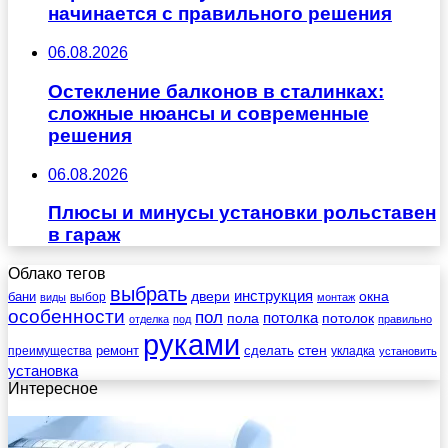
начинается с правильного решения
06.08.2026
Остекление балконов в сталинках:
сложные нюансы и современные
решения
06.08.2026
Плюсы и минусы установки рольставен
в гараж
Облако тегов
выбрать
инструкция
бани
двери
окна
виды
выбор
монтаж
особенности
пол
пола
потолка
потолок
отделка
под
правильно
руками
стен
ремонт
сделать
преимущества
укладка
установить
установка
Интересное