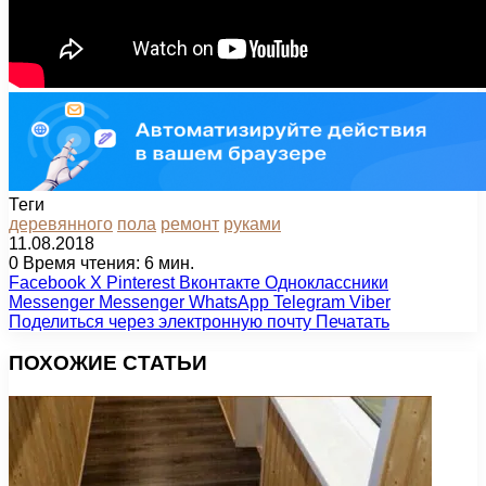
Теги
деревянного
пола
ремонт
руками
11.08.2018
0
Время чтения: 6 мин.
Facebook
X
Pinterest
Вконтакте
Одноклассники
Messenger
Messenger
WhatsApp
Telegram
Viber
Поделиться через электронную почту
Печатать
ПОХОЖИЕ СТАТЬИ