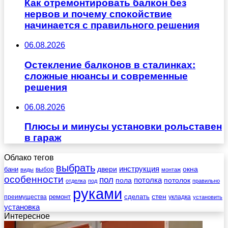
Как отремонтировать балкон без
нервов и почему спокойствие
начинается с правильного решения
06.08.2026
Остекление балконов в сталинках:
сложные нюансы и современные
решения
06.08.2026
Плюсы и минусы установки рольставен
в гараж
Облако тегов
выбрать
инструкция
бани
двери
окна
виды
выбор
монтаж
особенности
пол
пола
потолка
потолок
отделка
под
правильно
руками
стен
ремонт
сделать
преимущества
укладка
установить
установка
Интересное