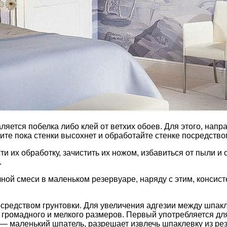
ляется побелка либо клей от ветхих обоев. Для этого, напр
те пока стенки высохнет и обработайте стенке посредством
и их обработку, зачистить их ножом, избавиться от пыли и
.
ой смеси в маленьком резервуаре, наряду с этим, консис
осредством грунтовки. Для увеличения адгезии между шпак
громадного и мелкого размеров. Первый употребляется для 
— маленький шпатель, разрешает извлечь шпаклевку из резе