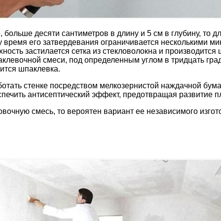
 больше десяти сантиметров в длину и 5 см в глубину, то 
ку время его затвердевания ограничивается несколькими м
хность застилается сетка из стекловолокна и производится
аклевочной смеси, под определенным углом в тридцать гра
ится шпаклевка.
отать стенке посредством мелкозернистой наждачной бумаг
спечить антисептический эффект, предотвращая развитие пл
товочную смесь, то вероятен вариант ее независимого изгот