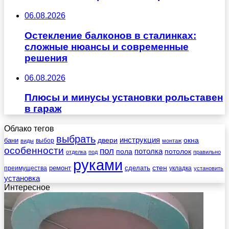
06.08.2026
Остекление балконов в сталинках:
сложные нюансы и современные
решения
06.08.2026
Плюсы и минусы установки рольставен
в гараж
Облако тегов
выбрать
инструкция
бани
двери
окна
виды
выбор
монтаж
особенности
пол
пола
потолка
потолок
отделка
под
правильно
руками
стен
ремонт
сделать
преимущества
укладка
установить
установка
Интересное