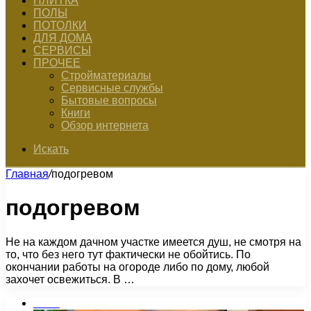
ПЛИТКА
ПОЛЫ
ПОТОЛКИ
ДЛЯ ДОМА
СЕРВИСЫ
ПРОЧЕЕ
Стройматериалы
Сервисные службы
Бытовые вопросы
Книги
Обзор интернета
Искать
Главная
/
подогревом
подогревом
Не на каждом дачном участке имеется душ, не смотря на
то, что без него тут фактически не обойтись. По
окончании работы на огороде либо по дому, любой
захочет освежиться. В …
Бани