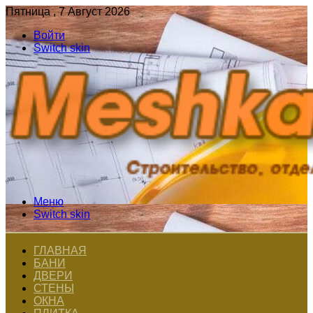
Пятница , 7 Август 2026
Войти
Switch skin
Меню
Switch skin
ГЛАВНАЯ
БАНИ
ДВЕРИ
СТЕНЫ
ОКНА