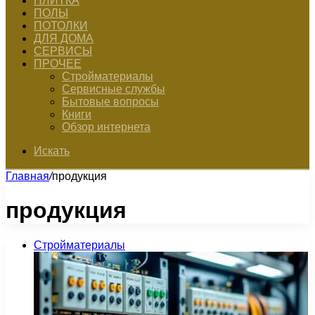
ПЛИТКА
ПОЛЫ
ПОТОЛКИ
ДЛЯ ДОМА
СЕРВИСЫ
ПРОЧЕЕ
Стройматериалы
Сервисные службы
Бытовые вопросы
Книги
Обзор интернета
Искать
Главная
/
продукция
продукция
Стройматериалы