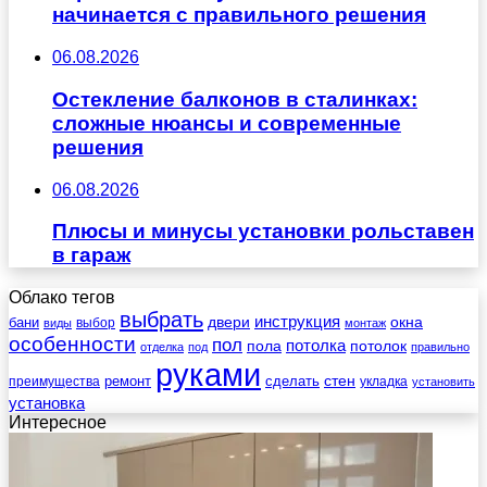
начинается с правильного решения
06.08.2026
Остекление балконов в сталинках:
сложные нюансы и современные
решения
06.08.2026
Плюсы и минусы установки рольставен
в гараж
Облако тегов
выбрать
инструкция
бани
двери
окна
виды
выбор
монтаж
особенности
пол
пола
потолка
потолок
отделка
под
правильно
руками
стен
ремонт
сделать
преимущества
укладка
установить
установка
Интересное