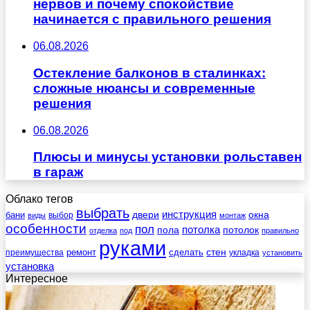
нервов и почему спокойствие
начинается с правильного решения
06.08.2026
Остекление балконов в сталинках:
сложные нюансы и современные
решения
06.08.2026
Плюсы и минусы установки рольставен
в гараж
Облако тегов
выбрать
инструкция
бани
двери
окна
виды
выбор
монтаж
особенности
пол
пола
потолка
потолок
отделка
под
правильно
руками
стен
ремонт
сделать
преимущества
укладка
установить
установка
Интересное