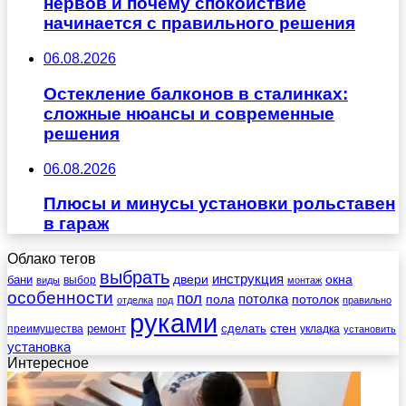
нервов и почему спокойствие
начинается с правильного решения
06.08.2026
Остекление балконов в сталинках:
сложные нюансы и современные
решения
06.08.2026
Плюсы и минусы установки рольставен
в гараж
Облако тегов
выбрать
инструкция
бани
двери
окна
виды
выбор
монтаж
особенности
пол
пола
потолка
потолок
отделка
под
правильно
руками
стен
ремонт
сделать
преимущества
укладка
установить
установка
Интересное