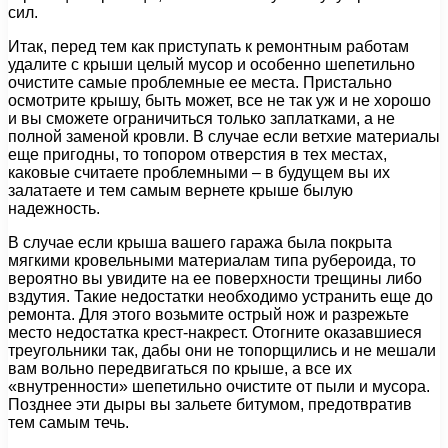
сил.
Итак, перед тем как приступать к ремонтным работам
удалите с крыши целый мусор и особенно шепетильно
очистите самые проблемные ее места. Пристально
осмотрите крышу, быть может, все не так уж и не хорошо
и вы сможете ограничиться только заплатками, а не
полной заменой кровли. В случае если ветхие материалы
еще пригодны, то топором отверстия в тех местах,
каковые считаете проблемными – в будущем вы их
залатаете и тем самым вернете крыше былую
надежность.
В случае если крыша вашего гаража была покрыта
мягкими кровельными материалам типа рубероида, то
вероятно вы увидите на ее поверхности трещины либо
вздутия. Такие недостатки необходимо устранить еще до
ремонта. Для этого возьмите острый нож и разрежьте
место недостатка крест-накрест. Отогните оказавшиеся
треугольники так, дабы они не топорщились и не мешали
вам вольно передвигаться по крыше, а все их
«внутренности» шепетильно очистите от пыли и мусора.
Позднее эти дыры вы зальете битумом, предотвратив
тем самым течь.