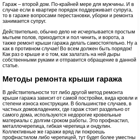
Гараж – второй дом. По-крайней мере для мужчины. И в
случае если в квартире порядок поддерживает супруга,
то в гараже вопросами перестановки, уборки и ремонта
занимается супруг.
Действительно, обычно дело не исчерпывается простым
мытьем полов, приходится и пол чинить, и ворота, а
также ремонт крыши гаража делать самостоятельно. Ну а
как в противном случае! Во всем должен быть порядок!
Как раз о крыше и о том, как залатать на ней дыры
собственными руками и отправится обращение в данной
статье.
Методы ремонта крыши гаража
В действительности тот либо другой метод ремонта
крыши гаража зависит от самой постройки, вида кровли и
степени износа конструкции. В большинстве случаев, в
частных домовладениях, где гараж стоит раздельно от
самого дома, используются недорогие кровельные
материалы с долгим сроком работы. Это профнастил,
металлочерепица, гибкая черепица и ондулин.
Коллективные же гаражи вряд ли покроешь
профнастилом либо черепицей, тут будет более уместны