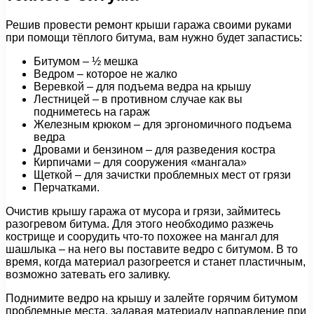
Решив провести ремонт крыши гаража своими руками
при помощи тёплого битума, вам нужно будет запастись:
Битумом – ½ мешка
Ведром – которое не жалко
Веревкой – для подъема ведра на крышу
Лестницей – в противном случае как вы
подниметесь на гараж
Железным крюком – для эргономичного подъема
ведра
Дровами и бензином – для разведения костра
Кирпичами – для сооружения «мангала»
Щеткой – для зачистки проблемных мест от грязи
Перчатками.
Очистив крышу гаража от мусора и грязи, займитесь
разогревом битума. Для этого необходимо разжечь
кострище и соорудить что-то похожее на мангал для
шашлыка – на него вы поставите ведро с битумом. В то
время, когда материал разогреется и станет пластичным,
возможно затевать его заливку.
Поднимите ведро на крышу и залейте горячим битумом
проблемные места, задавая материалу направление при