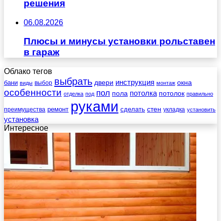
решения
06.08.2026
Плюсы и минусы установки рольставен
в гараж
Облако тегов
выбрать
инструкция
бани
двери
окна
виды
выбор
монтаж
особенности
пол
пола
потолка
потолок
отделка
под
правильно
руками
стен
ремонт
сделать
преимущества
укладка
установить
установка
Интересное