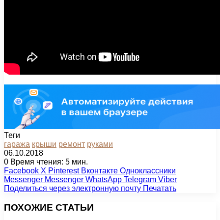
Теги
гаража
крыши
ремонт
руками
06.10.2018
0
Время чтения: 5 мин.
Facebook
X
Pinterest
Вконтакте
Одноклассники
Messenger
Messenger
WhatsApp
Telegram
Viber
Поделиться через электронную почту
Печатать
ПОХОЖИЕ СТАТЬИ