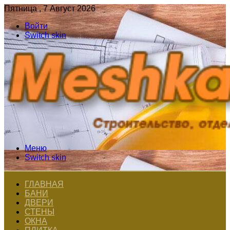
Пятница , 7 Август 2026
Войти
Switch skin
Меню
Switch skin
ГЛАВНАЯ
БАНИ
ДВЕРИ
СТЕНЫ
ОКНА