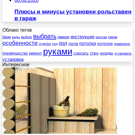
06.08.2026
Плюсы и минусы установки рольставен
в гараж
Облако тегов
выбрать
инструкция
бани
двери
окна
виды
выбор
монтаж
особенности
пол
пола
потолка
потолок
отделка
под
правильно
руками
стен
ремонт
сделать
преимущества
укладка
установить
установка
Интересное