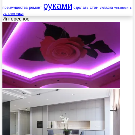
руками
стен
ремонт
сделать
преимущества
укладка
установить
установка
Интересное