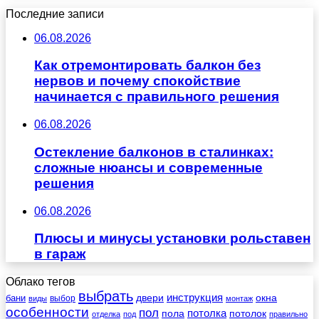
Последние записи
06.08.2026
Как отремонтировать балкон без
нервов и почему спокойствие
начинается с правильного решения
06.08.2026
Остекление балконов в сталинках:
сложные нюансы и современные
решения
06.08.2026
Плюсы и минусы установки рольставен
в гараж
Облако тегов
выбрать
инструкция
бани
двери
окна
виды
выбор
монтаж
особенности
пол
пола
потолка
потолок
отделка
под
правильно