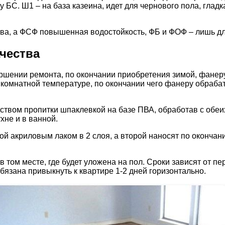
 БС. Ш1 – на база казеина, идет для чернового пола, гла
ства, а ФСФ повышенная водостойкость, ФБ и ФОФ – лишь 
чества
ершении ремонта, по окончании приобретения зимой, фанеру
ри комнатной температуре, по окончании чего фанеру обра
твом пропитки шпаклевкой на базе ПВА, обработав с обеих
хне и в ванной.
й акриловым лаком в 2 слоя, а второй наносят по оконча
 в том месте, где будет уложена на пол. Сроки зависят от
бязана привыкнуть к квартире 1-2 дней горизонтально.