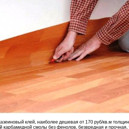
зеиновый клей, наиболее дешевая от 170 руб/кв.м толщин
й карбамидной смолы без фенолов, безвредная и прочная, у