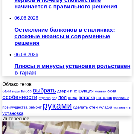
начинается с правильного решения
06.08.2026
Остекление балконов в сталинках:
сложные нюансы и современные
решения
06.08.2026
Плюсы и минусы установки рольставен
в гараж
Облако тегов
выбрать
инструкция
бани
двери
окна
виды
выбор
монтаж
особенности
пол
пола
потолка
потолок
отделка
под
правильно
руками
стен
ремонт
сделать
преимущества
укладка
установить
установка
Интересное