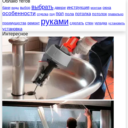
Облако тегов
выбрать
инструкция
бани
двери
окна
виды
выбор
монтаж
особенности
пол
пола
потолка
потолок
отделка
под
правильно
руками
стен
ремонт
сделать
преимущества
укладка
установить
установка
Интересное