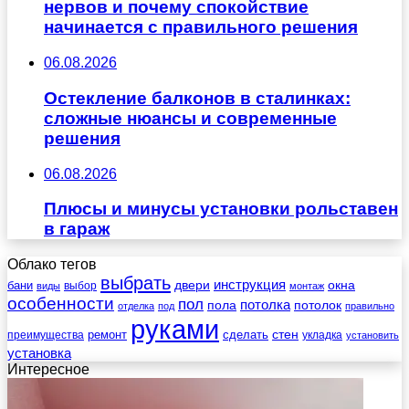
нервов и почему спокойствие
начинается с правильного решения
06.08.2026
Остекление балконов в сталинках:
сложные нюансы и современные
решения
06.08.2026
Плюсы и минусы установки рольставен
в гараж
Облако тегов
выбрать
инструкция
бани
двери
окна
виды
выбор
монтаж
особенности
пол
пола
потолка
потолок
отделка
под
правильно
руками
стен
ремонт
сделать
преимущества
укладка
установить
установка
Интересное