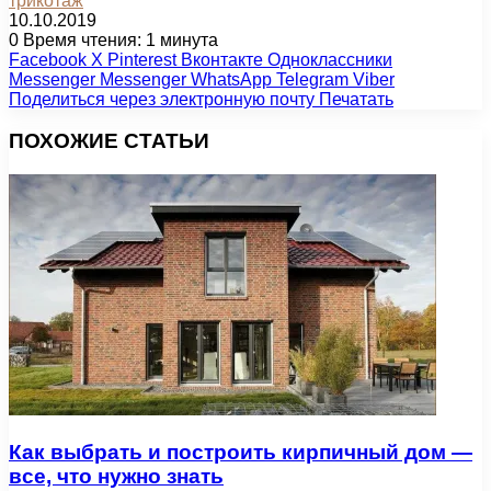
трикотаж
10.10.2019
0
Время чтения: 1 минута
Facebook
X
Pinterest
Вконтакте
Одноклассники
Messenger
Messenger
WhatsApp
Telegram
Viber
Поделиться через электронную почту
Печатать
ПОХОЖИЕ СТАТЬИ
Как выбрать и построить кирпичный дом —
все, что нужно знать