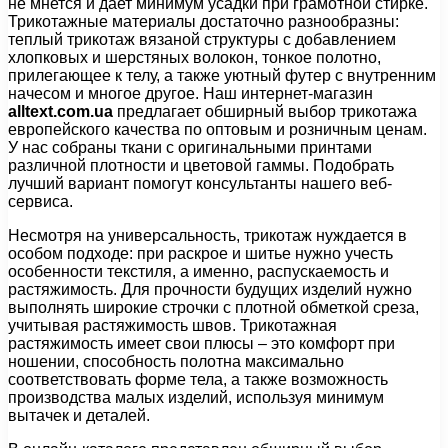
не мнется и дает минимум усадки при грамотной стирке.
Трикотажные материалы достаточно разнообразны:
теплый трикотаж вязаной структуры с добавлением
хлопковых и шерстяных волокон, тонкое полотно,
прилегающее к телу, а также уютный футер с внутренним
начесом и многое другое. Наш интернет-магазин
alltext.com.ua
предлагает обширный выбор трикотажа
европейского качества по оптовым и розничным ценам.
У нас собраны ткани с оригинальными принтами
различной плотности и цветовой гаммы. Подобрать
лучший вариант помогут консультанты нашего веб-
сервиса.
Несмотря на универсальность, трикотаж нуждается в
особом подходе: при раскрое и шитье нужно учесть
особенности текстиля, а именно, распускаемость и
растяжимость. Для прочности будущих изделий нужно
выполнять широкие строчки с плотной обметкой среза,
учитывая растяжимость швов. Трикотажная
растяжимость имеет свои плюсы – это комфорт при
ношении, способность полотна максимально
соответствовать форме тела, а также возможность
производства малых изделий, используя минимум
вытачек и деталей.