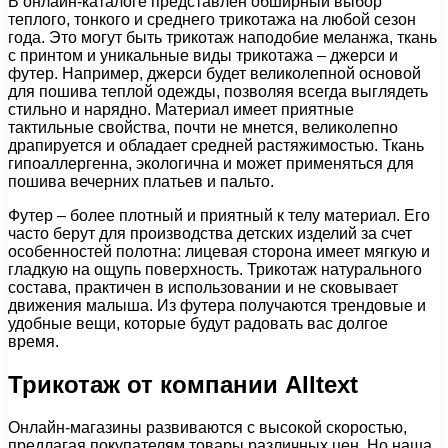
В онлайн-каталоге представлен обширный выбор
теплого, тонкого и среднего трикотажа на любой сезон
года. Это могут быть трикотаж наподобие меланжа, ткань
с принтом и уникальные виды трикотажа – джерси и
футер. Например, джерси будет великолепной основой
для пошива теплой одежды, позволяя всегда выглядеть
стильно и нарядно. Материал имеет приятные
тактильные свойства, почти не мнется, великолепно
драпируется и обладает средней растяжимостью. Ткань
гипоаллергенна, экологична и может применяться для
пошива вечерних платьев и пальто.
Футер – более плотный и приятный к телу материал. Его
часто берут для производства детских изделий за счет
особенностей полотна: лицевая сторона имеет мягкую и
гладкую на ощупь поверхность. Трикотаж натурального
состава, практичен в использовании и не сковывает
движения малыша. Из футера получаются трендовые и
удобные вещи, которые будут радовать вас долгое
время.
Трикотаж от компании
Alltext
Онлайн-магазины развиваются с высокой скоростью,
предлагая покупателям товары различных цен. Но наша