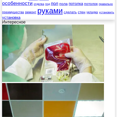
особенности
пол
пола
потолка
потолок
отделка
под
правильно
руками
стен
ремонт
сделать
преимущества
укладка
установить
установка
Интересное