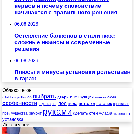
нервов и почему спокойствие
начинается с правильного решения
06.08.2026
Остекление балконов в сталинках:
сложные нюансы и современные
решения
06.08.2026
Плюсы и минусы установки рольставен
в гараж
Облако тегов
выбрать
инструкция
бани
двери
окна
виды
выбор
монтаж
особенности
пол
пола
потолка
потолок
отделка
под
правильно
руками
стен
ремонт
сделать
преимущества
укладка
установить
установка
Интересное